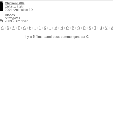
Chicken Little
Chicken Little
2004 • Animation 3D
Clones
Surrogates
2009 • Film "live"
•
C
•
D
•
E
•
F
•
G
•
H
•
I
•
J
•
K
•
L
•
M
•
N
•
O
•
P
•
Q
•
R
•
S
•
T
•
U
•
V
•
Il y a
5
films parmi ceux commençant par
C
.