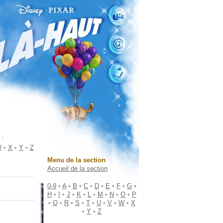
 :
W
•
X
•
Y
•
Z
Menu de la section
Accueil de la section
0-9
•
A
•
B
•
C
•
D
•
E
•
F
•
G
•
H
•
I
•
J
•
K
•
L
•
M
•
N
•
O
•
P
•
Q
•
R
•
S
•
T
•
U
•
V
•
W
•
X
•
Y
•
Z