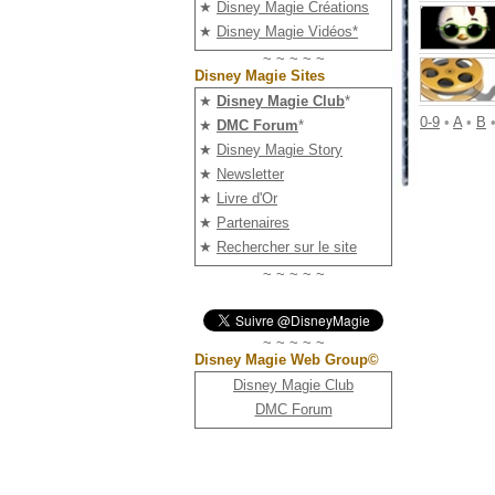
★
Disney Magie Créations
★
Disney Magie Vidéos*
~ ~ ~ ~ ~
Disney Magie Sites
★
Disney Magie Club
*
0-9
•
A
•
B
★
DMC Forum
*
★
Disney Magie Story
★
Newsletter
★
Livre d'Or
★
Partenaires
★
Rechercher sur le site
~ ~ ~ ~ ~
~ ~ ~ ~ ~
Disney Magie Web Group©
Disney Magie Club
DMC Forum