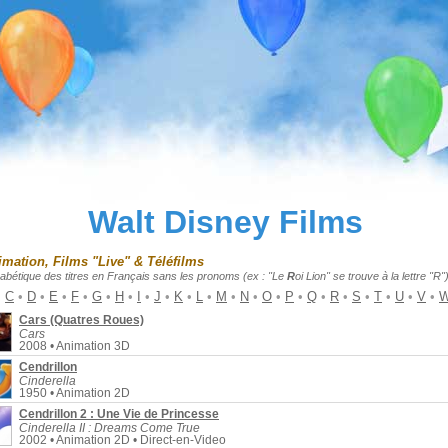
Walt Disney Films
imation, Films "Live" & Téléfilms
habétique des titres en Français sans les pronoms (ex : "Le
R
oi Lion" se trouve à la lettre "R")
•
C
•
D
•
E
•
F
•
G
•
H
•
I
•
J
•
K
•
L
•
M
•
N
•
O
•
P
•
Q
•
R
•
S
•
T
•
U
•
V
•
Cars (Quatres Roues)
Cars
2008 • Animation 3D
Cendrillon
Cinderella
1950 • Animation 2D
Cendrillon 2 : Une Vie de Princesse
Cinderella II : Dreams Come True
2002 • Animation 2D • Direct-en-Video