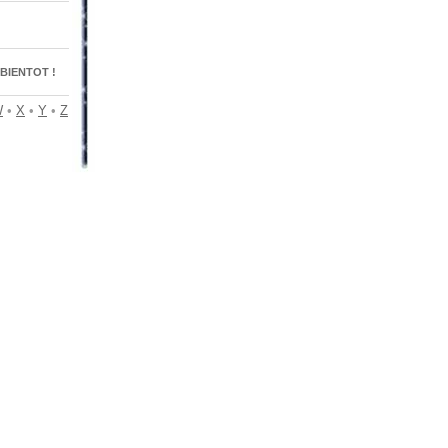
BIENTOT !
W
•
X
•
Y
•
Z