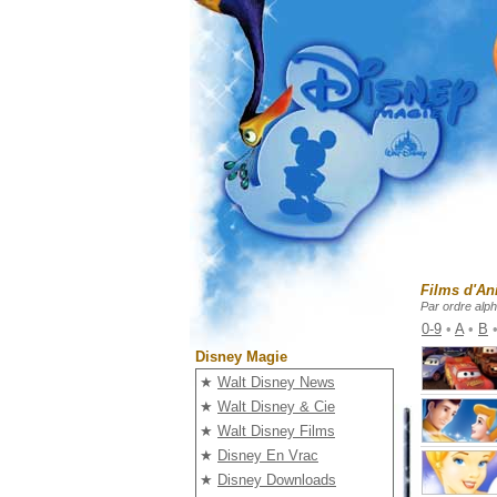
Films d'An
Par ordre alp
0-9
•
A
•
B
Disney Magie
★
Walt Disney News
★
Walt Disney & Cie
★
Walt Disney Films
★
Disney En Vrac
★
Disney Downloads