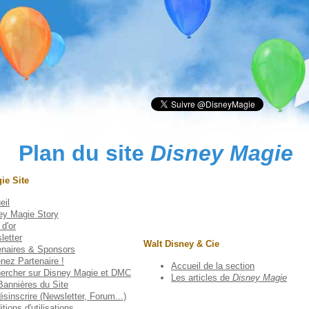
Plan du site
Disney Magie
ie Site
eil
ey Magie Story
 d'or
letter
Walt Disney & Cie
enaires & Sponsors
nez Partenaire !
Accueil de la section
ercher sur Disney Magie et DMC
Les articles de
Disney Magie
Bannières du Site
sinscrire (Newsletter, Forum...)
tions d'utilisations