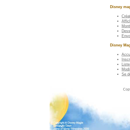
Disney mag
Créa
Affi
Mont
Dess
Envo
Disney Ma
Accu
Inscr
List
Modif
Se d
Copy