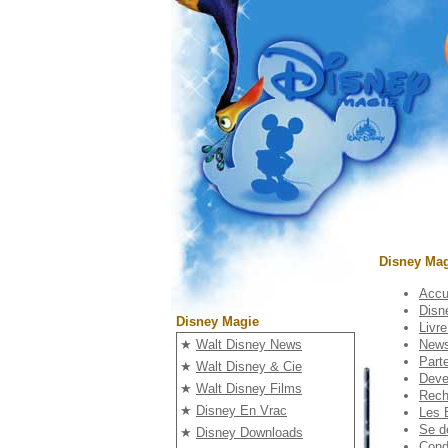
Disney Mag
Accu
Disn
Disney Magie
Livre
News
★
Walt Disney News
Part
★
Walt Disney & Cie
Deve
★
Walt Disney Films
Rech
★
Disney En Vrac
Les 
Se dé
★
Disney Downloads
Condi