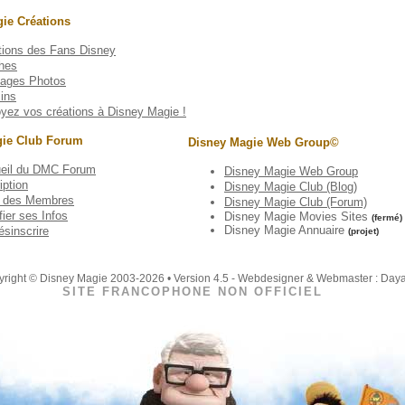
ie Créations
tions des Fans Disney
ches
ages Photos
ins
yez vos créations à Disney Magie !
gie Club Forum
Disney Magie Web Group©
eil du DMC Forum
Disney Magie Web Group
iption
Disney Magie Club (Blog)
e des Membres
Disney Magie Club (Forum)
ier ses Infos
Disney Magie Movies Sites
(fermé)
Disney Magie Annuaire
ésinscrire
(projet)
right © Disney Magie 2003-2026 • Version 4.5 - Webdesigner & Webmaster : Day
SITE FRANCOPHONE NON OFFICIEL