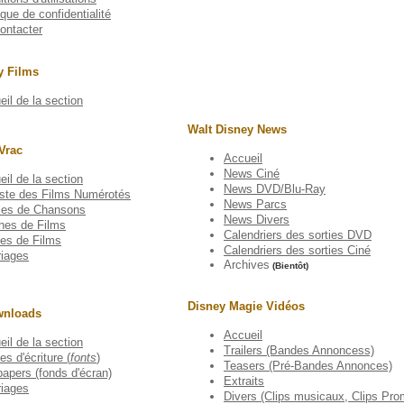
ique de confidentialité
ontacter
y Films
il de la section
Walt Disney News
Vrac
Accueil
News Ciné
il de la section
News DVD/Blu-Ray
iste des Films Numérotés
News Parcs
les de Chansons
News Divers
ches de Films
Calendriers des sorties DVD
es de Films
Calendriers des sorties Ciné
riages
Archives
(Bientôt)
Disney Magie Vidéos
wnloads
Accueil
il de la section
Trailers (Bandes Annoncess)
es d'écriture (
fonts
)
Teasers (Pré-Bandes Annonces)
papers (fonds d'écran)
Extraits
riages
Divers (Clips musicaux, Clips Pro