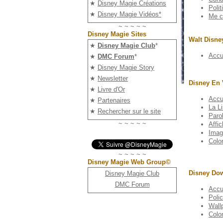
★
Disney Magie Créations
Polit
★
Disney Magie Vidéos*
Me c
~ ~ ~ ~ ~
Disney Magie Sites
Walt Disne
★
Disney Magie Club
*
Accue
★
DMC Forum
*
★
Disney Magie Story
★
Newsletter
Disney En 
★
Livre d'Or
Accue
★
Partenaires
La L
★
Rechercher sur le site
Paro
~ ~ ~ ~ ~
Affi
Imag
Colo
~ ~ ~ ~ ~
Disney Magie Web Group©
Disney Do
Disney Magie Club
DMC Forum
Accue
Polic
Wall
Colo