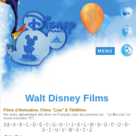
MENU
Walt Disney Films
Films d'Animation, Films "Live" & Téléfilms
Par ordre alphabétique des titres en Français sans les pronoms (ex : "Le
R
oi Lion" se
trouve à la lettre "R") :
0-9
•
A
•
B
•
C
•
D
•
E
•
F
•
G
•
H
•
I
•
J
•
K
•
L
•
M
•
N
•
O
•
P
•
Q
•
R
•
S
•
T
•
U
•
V
•
W
•
X
•
Y
•
Z