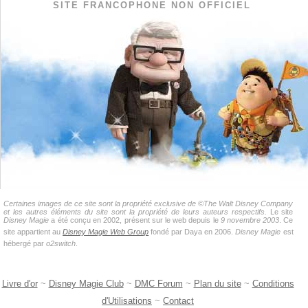
SITE FRANCOPHONE NON OFFICIEL
Certaines images de ce site sont la propriété exclusive de ©The Walt Disney Company
et les autres éléments du site sont la propriété de leurs auteurs respectifs.
Le site
Disney Magie
a été conçu en 2002, présent sur le web depuis le
9 novembre 2003
. Ce
site appartient au
Disney Magie Web Group
fondé par Daya en 2006.
Disney Magie
est
hébergé par
o2switch
.
Livre d'or
~
Disney Magie Club
~
DMC Forum
~
Plan du site
~
Conditions
d'Utilisations
~
Contact