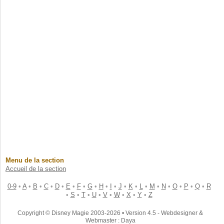
Menu de la section
Accueil de la section
0-9
•
A
•
B
•
C
•
D
•
E
•
F
•
G
•
H
•
I
•
J
•
K
•
L
•
M
•
N
•
O
•
P
•
Q
•
R
•
S
•
T
•
U
•
V
•
W
•
X
•
Y
•
Z
Copyright © Disney Magie 2003-2026 • Version 4.5 - Webdesigner &
Webmaster : Daya