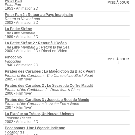
Peter Pan
MISE À JOUR
Peter Pan
!
1953 • Animation 2D
Peter Pan 2 : Retour au Pays Imaginaire
Return to Never Land
2002 • Animation 2D
La Petite Sirène
The Little Mermaid
1989 • Animation 2D
La Petite Sirène 2 : Retour à l'Océan
The Little Mermaid 2 : Return to the Sea
2000 • Animation 2D • Direct-en-Video
Pinocchio
MISE À JOUR
Pinocchio
!
1940 • Animation 2D
Pirates des Caraïbes : La Malédiction du Black Pearl
Pirates of the Carribean : The Curse of the Black Pearl
2005 • Film "live"
Pirates des Caraïbes 2 : Le Secret du Coffre Maudit
Pirates of the Caribbean 2 : Dead Man's Chest
2006 • Film "live"
Pirates des Caraïbes 3 : Jusqu'au Bout du Monde
Pirates of the Carribean 3 : At the End's World
2007 • Film "live"
La Planète au Trésor, Un Nouvel Univers
Treasure Planet
2002 • Animation 2D
Pocahontas, Une Légende Indienne
Pocahontas