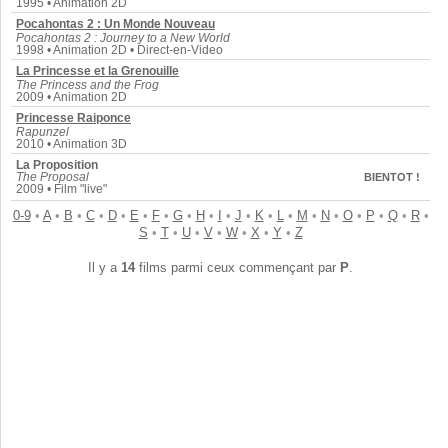
1995 • Animation 2D
Pocahontas 2 : Un Monde Nouveau
Pocahontas 2 : Journey to a New World
1998 • Animation 2D • Direct-en-Video
La Princesse et la Grenouille
The Princess and the Frog
2009 • Animation 2D
Princesse Raiponce
Rapunzel
2010 • Animation 3D
La Proposition
The Proposal
BIENTOT !
2009 • Film "live"
0-9
•
A
•
B
•
C
•
D
•
E
•
F
•
G
•
H
•
I
•
J
•
K
•
L
•
M
•
N
•
O
•
P
•
Q
•
R
•
S
•
T
•
U
•
V
•
W
•
X
•
Y
•
Z
Il y a
14
films parmi ceux commençant par
P
.