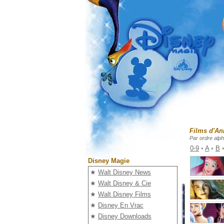
Films d'An
Par ordre alp
0-9
•
A
•
B
Disney Magie
★
Walt Disney News
★
Walt Disney & Cie
★
Walt Disney Films
★
Disney En Vrac
★
Disney Downloads