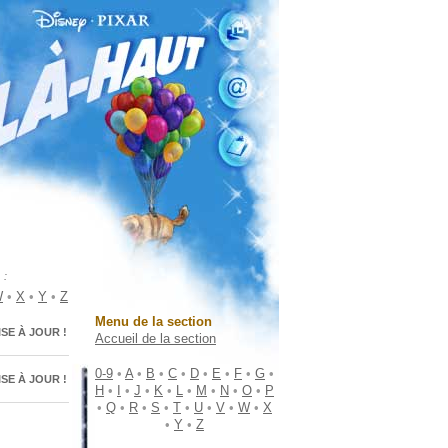
 :
W
•
X
•
Y
•
Z
Menu de la section
ISE À JOUR !
Accueil de la section
0-9
•
A
•
B
•
C
•
D
•
E
•
F
•
G
•
ISE À JOUR !
H
•
I
•
J
•
K
•
L
•
M
•
N
•
O
•
P
•
Q
•
R
•
S
•
T
•
U
•
V
•
W
•
X
•
Y
•
Z