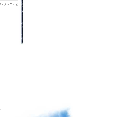
W
•
X
•
Y
•
Z
a