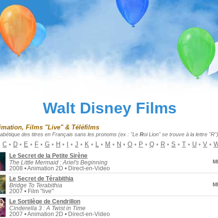
Walt Disney Films
imation, Films "Live" & Téléfilms
habétique des titres en Français sans les pronoms (ex : "Le
R
oi Lion" se trouve à la lettre "R")
•
C
•
D
•
E
•
F
•
G
•
H
•
I
•
J
•
K
•
L
•
M
•
N
•
O
•
P
•
Q
•
R
•
S
•
T
•
U
•
V
•
Le Secret de la Petite Sirène
M
The Little Mermaid : Ariel's Beginning
2008 • Animation 2D • Direct-en-Video
Le Secret de Térabithia
M
Bridge To Terabithia
2007 • Film "live"
Le Sortilège de Cendrillon
Cinderella 3 : A Twist in Time
2007 • Animation 2D • Direct-en-Video