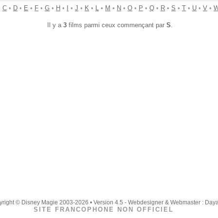
•
C
•
D
•
E
•
F
•
G
•
H
•
I
•
J
•
K
•
L
•
M
•
N
•
O
•
P
•
Q
•
R
•
S
•
T
•
U
•
V
•
Il y a
3
films parmi ceux commençant par
S
.
right © Disney Magie 2003-2026 • Version 4.5 - Webdesigner & Webmaster : Day
SITE FRANCOPHONE NON OFFICIEL