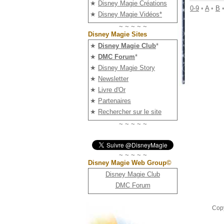
★
Disney Magie Créations
0-9
•
A
•
B
★
Disney Magie Vidéos*
~ ~ ~ ~ ~
Disney Magie Sites
★
Disney Magie Club
*
★
DMC Forum
*
★
Disney Magie Story
★
Newsletter
★
Livre d'Or
★
Partenaires
★
Rechercher sur le site
~ ~ ~ ~ ~
~ ~ ~ ~ ~
Disney Magie Web Group©
Disney Magie Club
DMC Forum
Copy