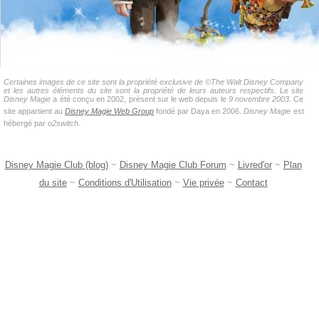
Certaines images de ce site sont la propriété exclusive de ©The Walt Disney Company
et les autres éléments du site sont la propriété de leurs auteurs respectifs.
Le site
Disney Magie
a été conçu en 2002, présent sur le web depuis le
9 novembre 2003
. Ce
site appartient au
Disney Magie Web Group
fondé par Daya en 2006.
Disney Magie
est
hébergé par
o2switch
.
Disney Magie Club (blog)
~
Disney Magie Club Forum
~
Livred'or
~
Plan
du site
~
Conditions d'Utilisation
~
Vie privée
~
Contact