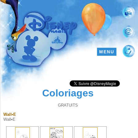
MENU
Coloriages
GRATUITS
Wall•E
Wall•E