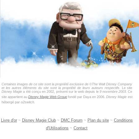
Certaines images de ce site sont la propriété exclusive de ©The Walt Disney Company
et les autres éléments du site sont la propriété de leurs auteurs respectifs.
Le site
Disney Magie
a été conçu en 2002, présent sur le web depuis le
9 novembre 2003
. Ce
site appartient au
Disney Magie Web Group
fondé par Daya en 2006.
Disney Magie
est
hébergé par
o2switch
.
Livre d'or
~
Disney Magie Club
~
DMC Forum
~
Plan du site
~
Conditions
d'Utilisations
~
Contact