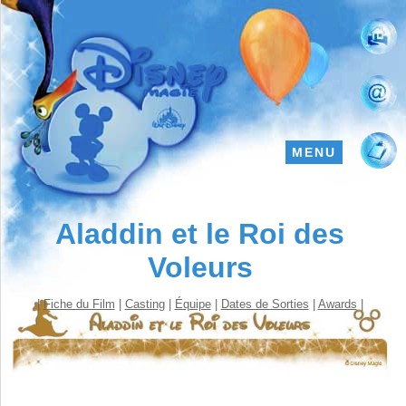
MENU
Aladdin et le Roi des
Voleurs
|
Fiche du Film
|
Casting
|
Équipe
|
Dates de Sorties
|
Awards
|