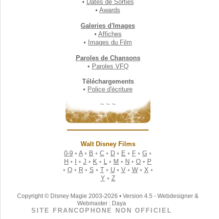
•
Dates de Sorties
•
Awards
Galeries d'Images
•
Affiches
•
Images du Film
Paroles de Chansons
•
Paroles VFQ
Téléchargements
•
Police d'écriture
~ ~ ~
Walt Disney Films
0-9
•
A
•
B
•
C
•
D
•
E
•
F
•
G
•
H
•
I
•
J
•
K
•
L
•
M
•
N
•
O
•
P
•
Q
•
R
•
S
•
T
•
U
•
V
•
W
•
X
•
Y
•
Z
Copyright © Disney Magie 2003-2026 • Version 4.5 - Webdesigner &
Webmaster : Daya
SITE FRANCOPHONE NON OFFICIEL