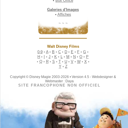
•
Box Office
Galeries d'Images
•
Affiches
~ ~ ~
Walt Disney Films
0-9
•
A
•
B
•
C
•
D
•
E
•
F
•
G
•
H
•
I
•
J
•
K
•
L
•
M
•
N
•
O
•
P
•
Q
•
R
•
S
•
T
•
U
•
V
•
W
•
X
•
Y
•
Z
Copyright © Disney Magie 2003-2026 • Version 4.5 - Webdesigner &
Webmaster : Daya
SITE FRANCOPHONE NON OFFICIEL