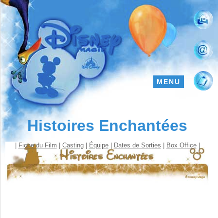
MENU
Histoires Enchantées
|
Fiche du Film
|
Casting
|
Équipe
|
Dates de Sorties
|
Box Office
|