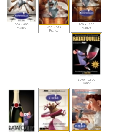
600 x 800
900 x 1200
450 x 643
France
France
France
1000 x 1500
France