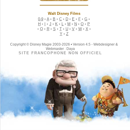
Walt Disney Films
0-9
•
A
•
B
•
C
•
D
•
E
•
F
•
G
•
H
•
I
•
J
•
K
•
L
•
M
•
N
•
O
•
P
•
Q
•
R
•
S
•
T
•
U
•
V
•
W
•
X
•
Y
•
Z
Copyright © Disney Magie 2003-2026 • Version 4.5 - Webdesigner &
Webmaster : Daya
SITE FRANCOPHONE NON OFFICIEL