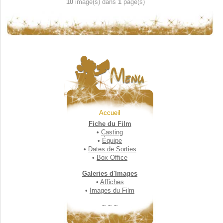
10
image(s) dans
1
page(s)
Accueil
Fiche du Film
•
Casting
•
Équipe
•
Dates de Sorties
•
Box Office
Galeries d'Images
•
Affiches
•
Images du Film
~ ~ ~