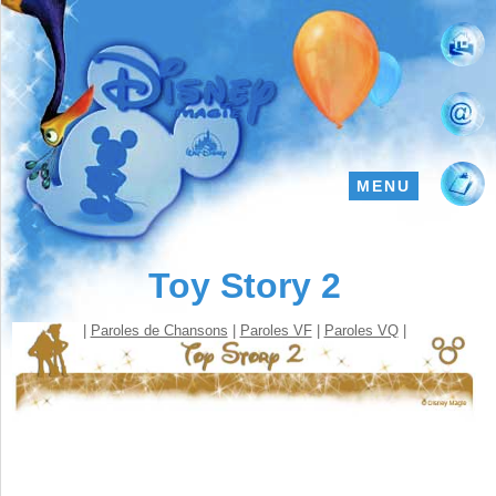
MENU
Toy Story 2
|
Paroles de Chansons
|
Paroles VF
|
Paroles VQ
|