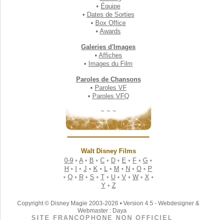
•
Équipe
•
Dates de Sorties
•
Box Office
•
Awards
Galeries d'Images
•
Affiches
•
Images du Film
Paroles de Chansons
•
Paroles VF
•
Paroles VFQ
~ ~ ~
Walt Disney Films
0-9
•
A
•
B
•
C
•
D
•
E
•
F
•
G
•
H
•
I
•
J
•
K
•
L
•
M
•
N
•
O
•
P
•
Q
•
R
•
S
•
T
•
U
•
V
•
W
•
X
•
Y
•
Z
Copyright © Disney Magie 2003-2026 • Version 4.5 - Webdesigner &
Webmaster : Daya
SITE FRANCOPHONE NON OFFICIEL