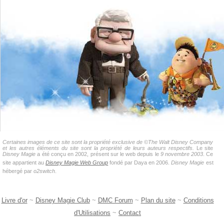
Certaines images de ce site sont la propriété exclusive de ©The Walt Disney Company
et les autres éléments du site sont la propriété de leurs auteurs respectifs.
Le site
Disney Magie
a été conçu en 2002, présent sur le web depuis le
9 novembre 2003
. Ce
site appartient au
Disney Magie Web Group
fondé par Daya en 2006.
Disney Magie
est
hébergé par
o2switch
.
Livre d'or
~
Disney Magie Club
~
DMC Forum
~
Plan du site
~
Conditions
d'Utilisations
~
Contact