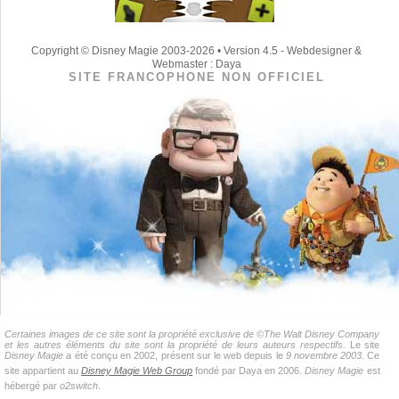
Copyright © Disney Magie 2003-2026 • Version 4.5 - Webdesigner &
Webmaster : Daya
SITE FRANCOPHONE NON OFFICIEL
Certaines images de ce site sont la propriété exclusive de ©The Walt Disney Company
et les autres éléments du site sont la propriété de leurs auteurs respectifs.
Le site
Disney Magie
a été conçu en 2002, présent sur le web depuis le
9 novembre 2003
. Ce
site appartient au
Disney Magie Web Group
fondé par Daya en 2006.
Disney Magie
est
hébergé par
o2switch
.