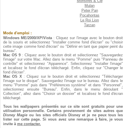
Monstres & Cie
Mulan
Peter Pan
Pocahontas
Le Roi Lion
Tarzan
Mode d'emploi :
Windows ME/2000/XP/Vista
: Cliquez sur l'image avec le bouton droit
de la souris et sélectionnez "Installer comme fond d'écran" ou "choisir
cette image comme fond d'écran" ou "Définir en tant que papier peint du
bureau".
Mac OS 9
: Cliquez avec le bouton droit et sélectionnez "Sauvegardez
l'image" sur votre Mac. Allez dans le menu "Pomme" puis "Panneau de
contrôle" et sélectionnez "Apparence". Sélectionnez "Installer l'image"
et localisez le fond d'écran téléchargé. Enfin, cliquez sur "Changer le
fond d'écran".
Mac OS X
: Cliquez sur le bouton droit et sélectionnez "Télécharger
l'image sur le disque". Sauvegardez l'image sur le bureau. Allez dans le
menu "Pomme" puis dans "Préférences système" et dans "Personnel",
sélectionnez ensuite "Bureau". Enfin, dans le menu déroulant "
Collection", allez dans "Choisir un dossier" et localisez le fond d'écran
téléchargé.
Tous les wallpapers présentés sur ce site sont gratuits pour une
utilisation personnelle. Certains proviennent de sites autres que
Disney Magie
ou les sites officiels Disney et je ne peux tous les
lister sur cette page. Si vous avez une remarque à faire, je vous
invite à
me contacter.