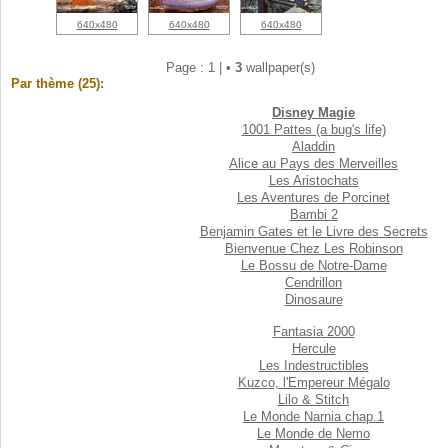
640x480
640x480
640x480
Page : 1 |
•
3
wallpaper(s)
Par thème (25):
Disney Magie
1001 Pattes (a bug's life)
Aladdin
Alice au Pays des Merveilles
Les Aristochats
Les Aventures de Porcinet
Bambi 2
Benjamin Gates et le Livre des Secrets
Bienvenue Chez Les Robinson
Le Bossu de Notre-Dame
Cendrillon
Dinosaure
Fantasia 2000
Hercule
Les Indestructibles
Kuzco, l'Empereur Mégalo
Lilo & Stitch
Le Monde Narnia chap.1
Le Monde de Nemo