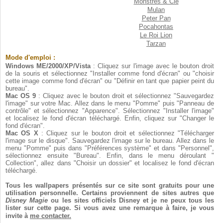
Monstres & Cie
Mulan
Peter Pan
Pocahontas
Le Roi Lion
Tarzan
Mode d'emploi :
Windows ME/2000/XP/Vista
: Cliquez sur l'image avec le bouton droit
de la souris et sélectionnez "Installer comme fond d'écran" ou "choisir
cette image comme fond d'écran" ou "Définir en tant que papier peint du
bureau".
Mac OS 9
: Cliquez avec le bouton droit et sélectionnez "Sauvegardez
l'image" sur votre Mac. Allez dans le menu "Pomme" puis "Panneau de
contrôle" et sélectionnez "Apparence". Sélectionnez "Installer l'image"
et localisez le fond d'écran téléchargé. Enfin, cliquez sur "Changer le
fond d'écran".
Mac OS X
: Cliquez sur le bouton droit et sélectionnez "Télécharger
l'image sur le disque". Sauvegardez l'image sur le bureau. Allez dans le
menu "Pomme" puis dans "Préférences système" et dans "Personnel",
sélectionnez ensuite "Bureau". Enfin, dans le menu déroulant "
Collection", allez dans "Choisir un dossier" et localisez le fond d'écran
téléchargé.
Tous les wallpapers présentés sur ce site sont gratuits pour une
utilisation personnelle. Certains proviennent de sites autres que
Disney Magie
ou les sites officiels Disney et je ne peux tous les
lister sur cette page. Si vous avez une remarque à faire, je vous
invite à
me contacter.