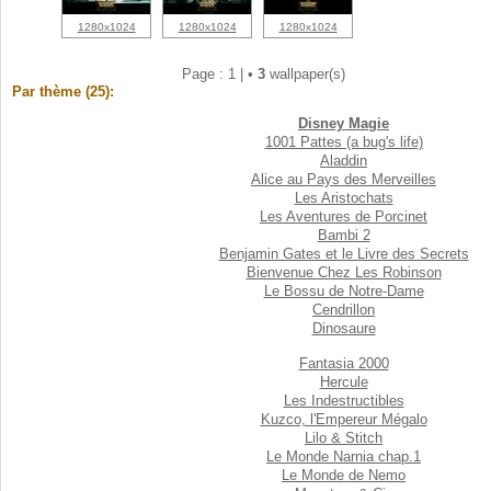
1280x1024
1280x1024
1280x1024
Page : 1 |
•
3
wallpaper(s)
Par thème (25):
Disney Magie
1001 Pattes (a bug's life)
Aladdin
Alice au Pays des Merveilles
Les Aristochats
Les Aventures de Porcinet
Bambi 2
Benjamin Gates et le Livre des Secrets
Bienvenue Chez Les Robinson
Le Bossu de Notre-Dame
Cendrillon
Dinosaure
Fantasia 2000
Hercule
Les Indestructibles
Kuzco, l'Empereur Mégalo
Lilo & Stitch
Le Monde Narnia chap.1
Le Monde de Nemo