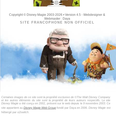
Copyright © Disney Magie 2003-2026 • Version 4.5 - Webdesigner &
Webmaster : Daya
SITE FRANCOPHONE NON OFFICIEL
Certaines images de ce site sont la propriété exclusive de ©The Walt Disney Company
et les autres éléments du site sont la propriété de leurs auteurs respectifs.
Le site
Disney Magie
a été conçu en 2002, présent sur le web depuis le
9 novembre 2003
. Ce
site appartient au
Disney Magie Web Group
fondé par Daya en 2006.
Disney Magie
est
hébergé par
o2switch
.