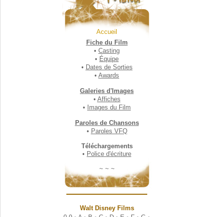
Accueil
Fiche du Film
•
Casting
•
Équipe
•
Dates de Sorties
•
Awards
Galeries d'Images
•
Affiches
•
Images du Film
Paroles de Chansons
•
Paroles VFQ
Téléchargements
•
Police d'écriture
~ ~ ~
Walt Disney Films