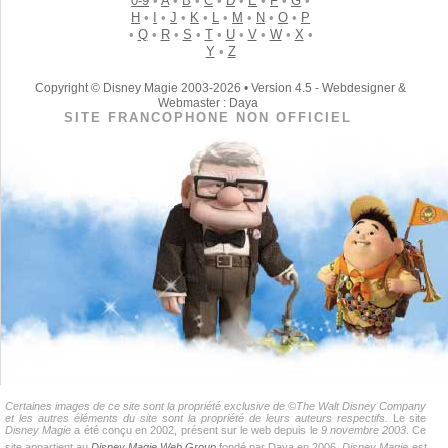
0-9
•
A
•
B
•
C
•
D
•
E
•
F
•
G
•
H
•
I
•
J
•
K
•
L
•
M
•
N
•
O
•
P
•
Q
•
R
•
S
•
T
•
U
•
V
•
W
•
X
•
Y
•
Z
Copyright © Disney Magie 2003-2026 • Version 4.5 - Webdesigner &
Webmaster : Daya
SITE FRANCOPHONE NON OFFICIEL
Certaines images de ce site sont la propriété exclusive de ©The Walt Disney Company
et les autres éléments du site sont la propriété de leurs auteurs respectifs.
Le site
Disney Magie
a été conçu en 2002, présent sur le web depuis le
9 novembre 2003
. Ce
site appartient au
Disney Magie Web Group
fondé par Daya en 2006.
Disney Magie
est