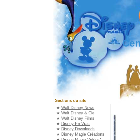
Cen
Sections du site
★
Walt Disney News
★
Walt Disney & Cie
★
Walt Disney Films
★
Disney En Vrac
★
Disney Downloads
★
Disney Magie Créations
★
Disney Magie Vidéos
*