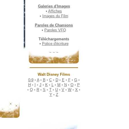
Galeries d'Images
•
Affiches
•
Images du Film
Paroles de Chansons
•
Paroles VFQ
Téléchargements
•
Police d'écriture
~ ~ ~
Walt Disney Films
0-9
•
A
•
B
•
C
•
D
•
E
•
F
•
G
•
H
•
I
•
J
•
K
•
L
•
M
•
N
•
O
•
P
•
Q
•
R
•
S
•
T
•
U
•
V
•
W
•
X
•
Y
•
Z