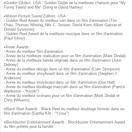
•
Golden Globes, USA
: Golden Globe de la meilleure chanson pour "My
Funny Friend and Me" (Sting et David Hartley)
•
Motion Picture Sound Editors, USA
:
- Golden Reel Award du meilleur son dans un film d'animation (Tim
Chau, Thomas Whiting, Nils C. Jensen, David Kern, Albert Gasser et
Donald Sylvester)
- Golden Reel Award de la meilleure musique dans un film d'animation
(Paul Silver)
•
Annie Awards
:
- Annie du meilleur film d'animation
- Annie de la meilleure réalisation pour un film d'animation (Mark Dindal)
- Annie de la meilleure bande originale dans un film d'animation (John
Debney)
- Annie du meilleur design dans un film d'animation (Colin Stimpson)
- Annie du meilleur storyboard dans un film d'animation (Stephen J.
Anderson)
- Annie du meilleur storyboard dans un film d'animation (Don Hall)
- Annie du meilleur doublage masculin dans un film d'animation (Patrick
Warburton - "Kronk")
- Annie du meilleur scènario pour un film d'animation (Mark Dindal et
Chris Williams)
•
Black Reel Awards
: Black Reel du meilleur doublage féminin dans un
film d'animation (Eartha Kitt - "Yzma")
•
Blockbuster Entertainment Awards
: Blockbuster Entertainment Award
du film préféré pour la famille