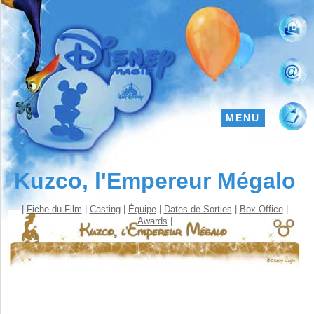
MENU
Kuzco, l'Empereur Mégalo
|
Fiche du Film
|
Casting
|
Équipe
|
Dates de Sorties
|
Box Office
|
Awards
|