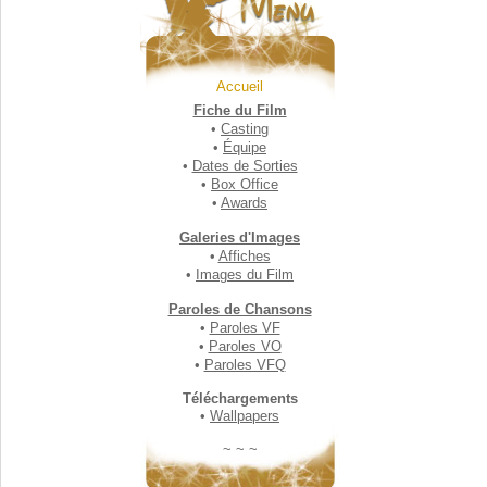
Accueil
Fiche du Film
•
Casting
•
Équipe
•
Dates de Sorties
•
Box Office
•
Awards
Galeries d'Images
•
Affiches
•
Images du Film
Paroles de Chansons
•
Paroles VF
•
Paroles VO
•
Paroles VFQ
Téléchargements
•
Wallpapers
~ ~ ~