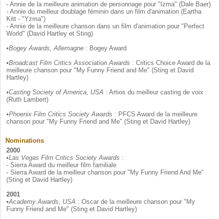
- Annie de la meilleure animation de personnage pour "Izma" (Dale Baer)
- Annie du meilleur doublage féminin dans un film d'animation (Eartha
Kitt - "Yzma")
- Annie de la meilleure chanson dans un film d'animation pour "Perfect
World" (David Hartley et Sting)
•
Bogey Awards, Allemagne
: Bogey Award
•
Broadcast Film Critics Association Awards
: Critics Choice Award de la
meilleure chanson pour "My Funny Friend and Me" (Sting et David
Hartley)
•
Casting Society of America, USA
: Artios du meilleur casting de voix
(Ruth Lambert)
•
Phoenix Film Critics Society Awards
: PFCS Award de la meilleure
chanson pour "My Funny Friend and Me" (Sting et David Hartley)
Nominations
2000
•
Las Vegas Film Critics Society Awards
:
- Sierra Award du meilleur film familiale
- Sierra Award de la meilleur chanson pour "My Funny Friend And Me"
(Sting et David Hartley)
2001
•
Academy Awards, USA
: Oscar de la meilleure chanson pour "My
Funny Friend and Me" (Sting et David Hartley)