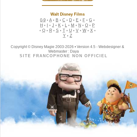
Walt Disney Films
0-9
•
A
•
B
•
C
•
D
•
E
•
F
•
G
•
H
•
I
•
J
•
K
•
L
•
M
•
N
•
O
•
P
•
Q
•
R
•
S
•
T
•
U
•
V
•
W
•
X
•
Y
•
Z
Copyright © Disney Magie 2003-2026 • Version 4.5 - Webdesigner &
Webmaster : Daya
SITE FRANCOPHONE NON OFFICIEL