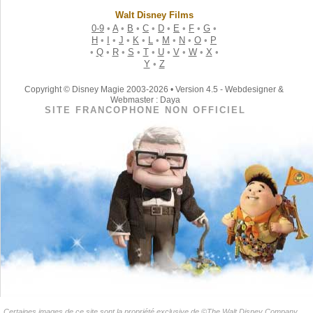
Walt Disney Films
0-9
•
A
•
B
•
C
•
D
•
E
•
F
•
G
•
H
•
I
•
J
•
K
•
L
•
M
•
N
•
O
•
P
•
Q
•
R
•
S
•
T
•
U
•
V
•
W
•
X
•
Y
•
Z
Copyright © Disney Magie 2003-2026 • Version 4.5 - Webdesigner &
Webmaster : Daya
SITE FRANCOPHONE NON OFFICIEL
Certaines images de ce site sont la propriété exclusive de ©The Walt Disney Company