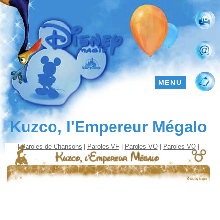
MENU
Kuzco, l'Empereur Mégalo
|
Paroles de Chansons
|
Paroles VF
|
Paroles VO
|
Paroles VQ
|