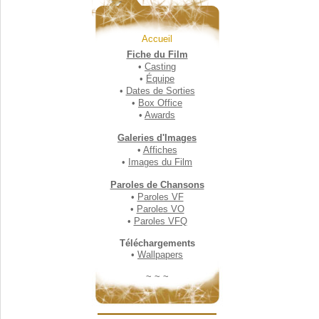
Accueil
Fiche du Film
•
Casting
•
Équipe
•
Dates de Sorties
•
Box Office
•
Awards
Galeries d'Images
•
Affiches
•
Images du Film
Paroles de Chansons
•
Paroles VF
•
Paroles VO
•
Paroles VFQ
Téléchargements
•
Wallpapers
~ ~ ~