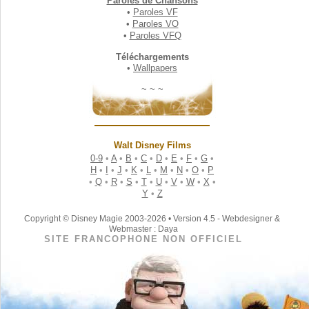
Paroles de Chansons
•
Paroles VF
•
Paroles VO
•
Paroles VFQ
Téléchargements
•
Wallpapers
~ ~ ~
Walt Disney Films
0-9
•
A
•
B
•
C
•
D
•
E
•
F
•
G
•
H
•
I
•
J
•
K
•
L
•
M
•
N
•
O
•
P
•
Q
•
R
•
S
•
T
•
U
•
V
•
W
•
X
•
Y
•
Z
Copyright © Disney Magie 2003-2026 • Version 4.5 - Webdesigner &
Webmaster : Daya
SITE FRANCOPHONE NON OFFICIEL