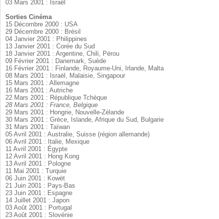
03 Mars 2001 : Israël

Sorties Cinéma
15 Décombre 2000 : USA

29 Décembre 2000 : Brésil

04 Janvier 2001 : Philippines

13 Janvier 2001 : Corée du Sud

18 Janvier 2001 : Argentine, Chili, Pérou

09 Février 2001 : Danemark, Suède

16 Février 2001 : Finlande, Royaume-Uni, Irlande, Malta

08 Mars 2001 : Israël, Malaisie, Singapour

15 Mars 2001 : Allemagne

16 Mars 2001 : Autriche

28 Mars 2001 : France, Belgique
29 Mars 2001 : Hongrie, Nouvelle-Zélande

30 Mars 2001 : Grèce, Islande, Afrique du Sud, Bulgarie

31 Mars 2001 : Taïwan

05 Avril 2001 : Australie, Suisse (région allemande)

06 Avril 2001 : Italie, Mexique

11 Avril 2001 : Égypte

12 Avril 2001 : Hong Kong

13 Avril 2001 : Pologne

11 Mai 2001 : Turquie

06 Juin 2001 : Kowët

21 Juin 2001 : Pays-Bas

23 Juin 2001 : Espagne

14 Juillet 2001 : Japon

03 Août 2001 : Portugal

23 Août 2001 : Slovénie
