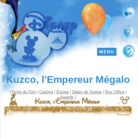
MENU
Kuzco, l'Empereur Mégalo
|
Fiche du Film
|
Casting
|
Équipe
|
Dates de Sorties
|
Box Office
|
Awards
|