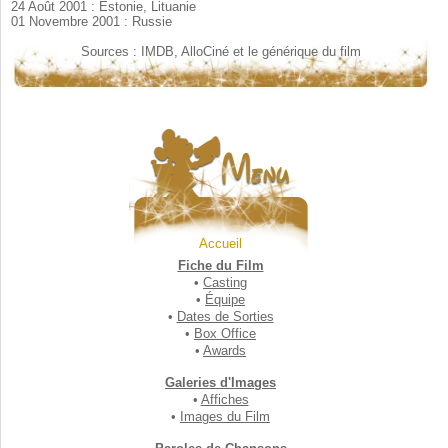
24 Août 2001 : Estonie, Lituanie

Sources : IMDB, AlloCiné et le générique du film
Accueil
Fiche du Film
•
Casting
•
Équipe
•
Dates de Sorties
•
Box Office
•
Awards
Galeries d'Images
•
Affiches
•
Images du Film